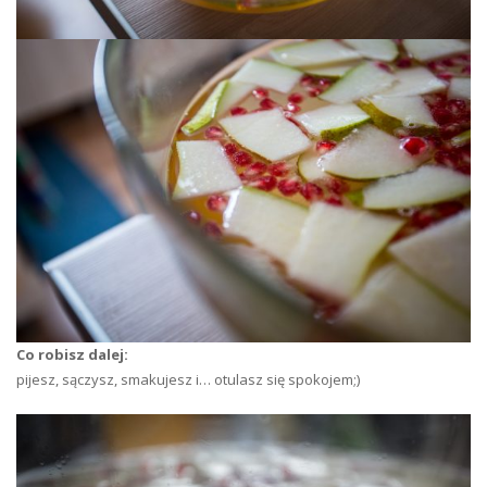
Co robisz dalej:
pijesz, sączysz, smakujesz i… otulasz się spokojem;)