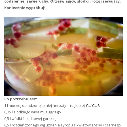
codziennej zawieruchy. Orzeźwiający, słodki i rozgrzewający.
Koniecznie wypróbuj!
Co potrzebujesz:
1 l mocnej ostudzonej białej herbaty – najlepiej
Yeti Curls
0,75 l słodkiego wina musującego
0,5 l wódki żołądkowej gorzkiej
0,5 l rozcieńczonego wg uznania syropu z kwiatów sosny i czarnego